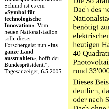
Die Solara
Schmid ist es ein
Dach des n
«Symbol für
Nationalst
technologische
Innovation»
. Vom
benötigt zu
neuen Nationalstadion
elektrische
solle dieser
heutigen H
Forschergeist nun
«ins
ganze Land
40 Quadrat
ausstrahlen»
, hofft der
Photovolta
Bundespräsident.",
rund 33'00
Tagesanzeiger, 6.5.2005
Dieses Beis
deutlich, da
oder nach 
Dach ohne 