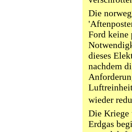
Die norweg
'Aftenposten
Ford keine 
Notwendigk
dieses Elek
nachdem di
Anforderun
Luftreinhei
wieder red
Die Kriege
Erdgas begi