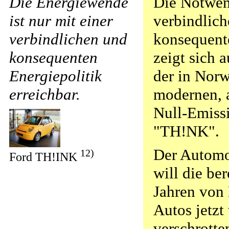
Die Energiewende
Die Notwend
ist nur mit einer
verbindlich
verbindlichen und
konsequente
konsequenten
zeigt sich 
Energiepolitik
der in Nor
erreichbar.
modernen, a
Null-Emiss
"TH!NK".
Der Automob
12)
Ford TH!INK
will die ber
Jahren von
Autos jetzt
verschrotte