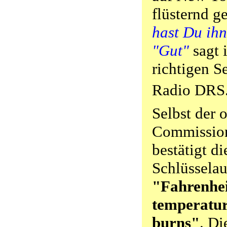
flüsternd g
hast Du ih
"Gut"
sagt i
richtigen Se
Radio DRS
Selbst der o
Commission
bestätigt di
Schlüssela
"Fahrenheit
temperatu
burns"
. Di