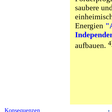
saubere und
einheimisc
Energien
"
Independe
4
aufbauen.
Konsequenzen