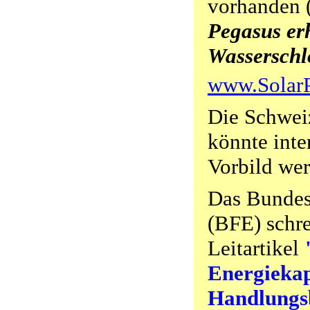
vorhanden 
Pegasus er
Wasserschl
www.SolarP
Die Schweiz
könnte inte
Vorbild we
Das Bundes
(BFE) schre
Leitartikel
Energiekap
Handlungsb