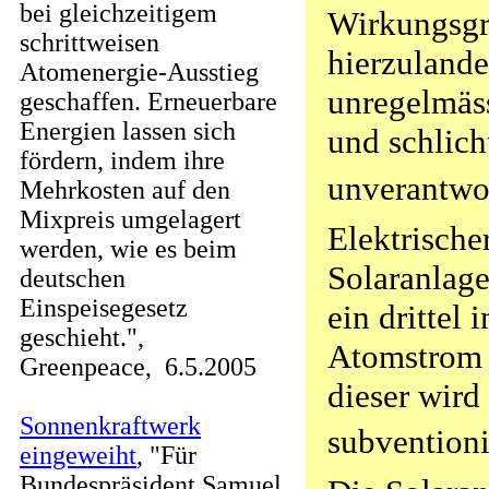
bei gleichzeitigem
Wirkungsgr
schrittweisen
hierzulande
Atomenergie-Ausstieg
unregelmässi
geschaffen. Erneuerbare
Energien lassen sich
und schlich
fördern, indem ihre
unverantwo
Mehrkosten auf den
Mixpreis umgelagert
Elektrische
werden, wie es beim
Solaranlage
deutschen
Einspeisegesetz
ein drittel 
geschieht.",
Atomstrom 
Greenpeace, 6.5.2005
dieser wird
Sonnenkraftwerk
subventioni
eingeweiht
, "Für
Bundespräsident Samuel