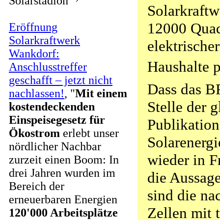
Solarstadion
Solarkraftwe
12000 Quad
Eröffnung
Solarkraftwerk
elektrische
Wankdorf:
Haushalte p
Anschlusstreffer
geschafft – jetzt nicht
Dass das B
nachlassen!
, "
Mit einem
Stelle der 
kostendeckenden
Einspeisegesetz
für
Publikation
Ökostrom
erlebt unser
Solarenergi
nördlicher Nachbar
wieder in Fr
zurzeit einen Boom: In
drei Jahren wurden im
die Aussag
Bereich der
sind die na
erneuerbaren Energien
Zellen mit 
120'000 Arbeitsplätze