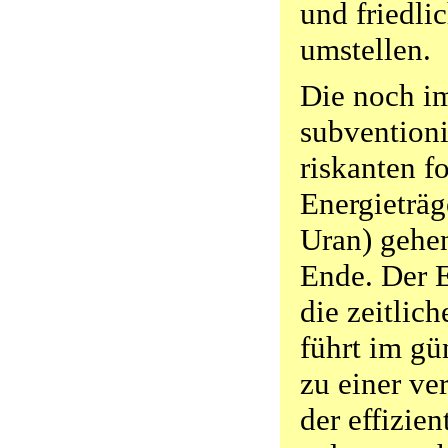
und friedli
umstellen.
Die noch i
subventioni
riskanten f
Energieträg
Uran) gehen
Ende. Der E
die zeitlic
führt im gü
zu einer ve
der effizie