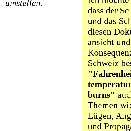
umstellen.
dass der Sc
und das Sc
diesen Dok
ansieht und
Konsequenz
Schweiz bes
"Fahrenheit
temperatu
burns"
auch
Themen wie
Lügen, Ang
und Propag