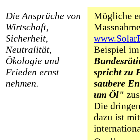
Die Ansprüche von
Mögliche en
Wirtschaft,
Massnahmen
Sicherheit,
www.SolarP
Neutralität,
Beispiel im
Ökologie und
Bundesrät
Frieden ernst
spricht zu 
nehmen.
saubere Ene
um Öl"
zus
Die dringe
dazu ist mit
internation