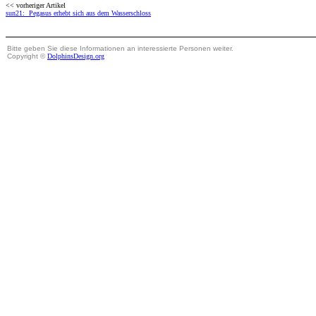
<< vorheriger Artikel
sun21: Pegasus erhebt sich aus dem Wasserschloss
Bitte geben Sie diese Informationen an interessierte Personen weiter.
Copyright ©
DolphinsDesign.org