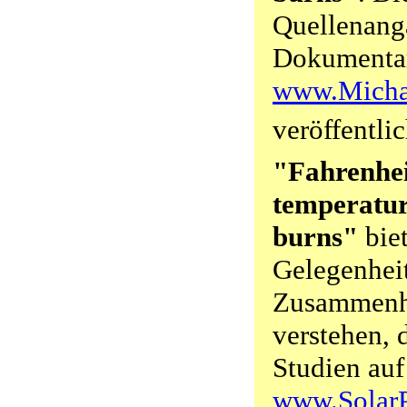
Quellenang
Dokumentar
www.Micha
veröffentli
"Fahrenheit
temperatu
burns"
biet
Gelegenheit
Zusammenh
verstehen, 
Studien auf
www.SolarP