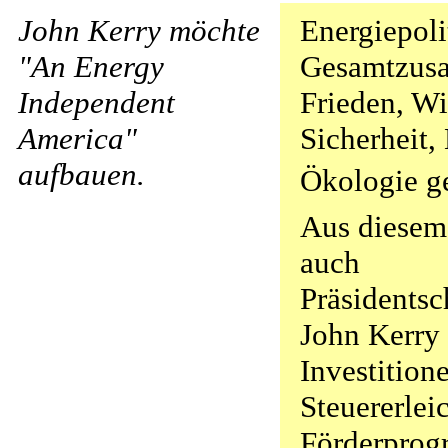
John Kerry möchte
Energiepoli
"An Energy
Gesamtzus
Independent
Frieden, Wi
America"
Sicherheit,
aufbauen.
Ökologie g
Aus diesem
auch
Präsidentsc
John Kerry 
Investition
Steuererlei
Förderprog