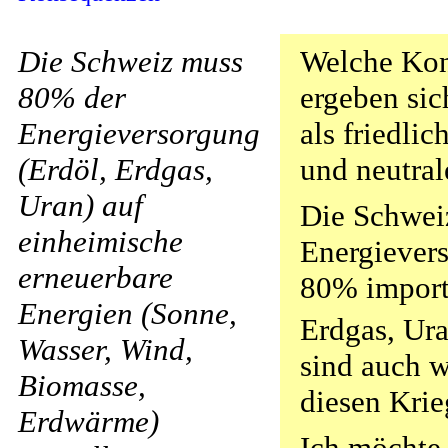
Die Schweiz muss
Welche Ko
80% der
ergeben sic
Energieversorgung
als friedli
(Erdöl, Erdgas,
und neutral
Uran) auf
Die Schwei
einheimische
Energiever
erneuerbare
80% importi
Energien (Sonne,
Erdgas, Ur
Wasser, Wind,
sind auch w
Biomasse,
diesen Krie
Erdwärme)
Ich möchte 