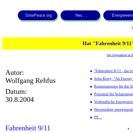
Hat "Fahrenheit 9/11
Der Originalbrief an 
Autor:
●
"Fahrenheit 9/11 - the 
●
John Kerry: "An Energy
Wolfgang Rehfus
●
Konsequenzen für die S
Datum:
●
Potential für Solarenerg
30.8.2004
●
Verbindliche Energiepol
●
Notwendige energiepoli
●
PS ...
Fahrenheit 9/11